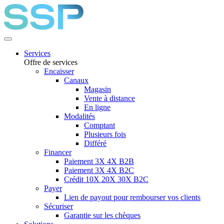
Services
Offre de services
Encaisser
Canaux
Magasin
Vente à distance
En ligne
Modalités
Comptant
Plusieurs fois
Différé
Financer
Paiement 3X 4X B2B
Paiement 3X 4X B2C
Crédit 10X 20X 30X B2C
Payer
Lien de payout pour rembourser vos clients
Sécuriser
Garantie sur les chèques