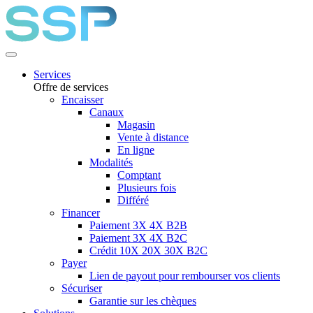
Services
Offre de services
Encaisser
Canaux
Magasin
Vente à distance
En ligne
Modalités
Comptant
Plusieurs fois
Différé
Financer
Paiement 3X 4X B2B
Paiement 3X 4X B2C
Crédit 10X 20X 30X B2C
Payer
Lien de payout pour rembourser vos clients
Sécuriser
Garantie sur les chèques