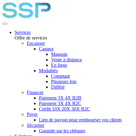
Services
Offre de services
Encaisser
Canaux
Magasin
Vente à distance
En ligne
Modalités
Comptant
Plusieurs fois
Différé
Financer
Paiement 3X 4X B2B
Paiement 3X 4X B2C
Crédit 10X 20X 30X B2C
Payer
Lien de payout pour rembourser vos clients
Sécuriser
Garantie sur les chèques